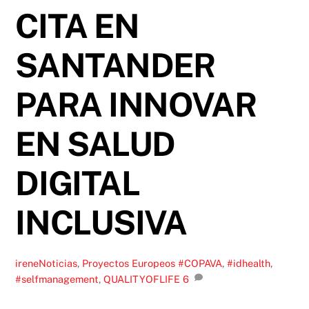
CITA EN
SANTANDER
PARA INNOVAR
EN SALUD
DIGITAL
INCLUSIVA
irene
Noticias
,
Proyectos Europeos
#COPAVA
,
#idhealth
,
#selfmanagement
,
QUALITYOFLIFE
6