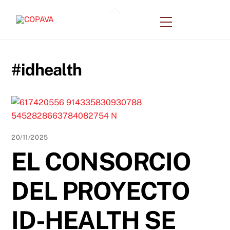
Skip
Back
to
Menu
To
content
Top
#idhealth
20/11/2025
EL CONSORCIO
DEL PROYECTO
ID-HEALTH SE