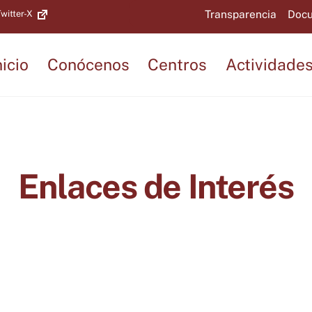
Back
Transparencia
Docu
witter-X
To
Top
nicio
Conócenos
Centros
Actividade
Enlaces de Interés