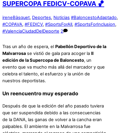
SUPERCOPA FEDICV-COPAVA 🏀
irene
Bàsquet
,
Deportes
,
Noticias
#BaloncestoAdaptado
,
#COPAVA
,
#FEDICV
,
#SportsForAll
,
#SportsForInclusion
,
#ValenciaCiudadDelDeporte
2
Tras un año de espera, el
Pabellón Deportivo de la
Malvarrosa
se vistió de gala para acoger la
II
edición de la Supercopa de Baloncesto
, un
evento que va mucho más allá del marcador y que
celebra el talento, el esfuerzo y la unión de
nuestros deportistas.
Un reencuentro muy esperado
Después de que la edición del año pasado tuviera
que ser suspendida debido a las consecuencias
de la DANA, las ganas de volver a la cancha eran
palpables. El ambiente en la Malvarrosa fue