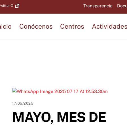
Back
Transparencia
Docu
witter-X
To
Top
nicio
Conócenos
Centros
Actividade
17/05/2025
MAYO, MES DE