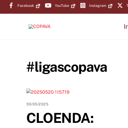
Skip
Facebook
YouTube
Instagram
T
to
content
I
#ligascopava
30/05/2025
CLOENDA: