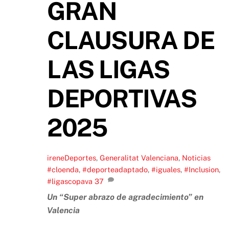
GRAN
CLAUSURA DE
LAS LIGAS
DEPORTIVAS
2025
irene
Deportes
,
Generalitat Valenciana
,
Noticias
#cloenda
,
#deporteadaptado
,
#iguales
,
#Inclusion
,
#ligascopava
37
Un “Super abrazo de agradecimiento” en
Valencia