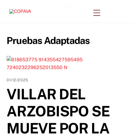
Skip
Back
to
Menu
To
content
Top
Pruebas Adaptadas
01/12/2025
VILLAR DEL
ARZOBISPO SE
MUEVE POR LA