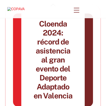
Skip
Back
to
Menu
To
content
Top
Cloenda
2024:
récord de
asistencia
al gran
evento del
Deporte
Adaptado
en Valencia