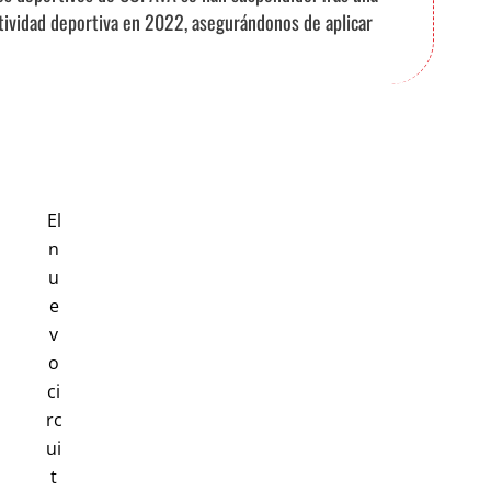
ctividad deportiva en 2022, asegurándonos de aplicar
El
n
u
e
v
o
ci
rc
ui
t