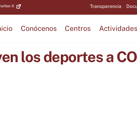
Back
Transparencia
Docu
witter-X
To
Top
nicio
Conócenos
Centros
Actividade
ven los deportes a C