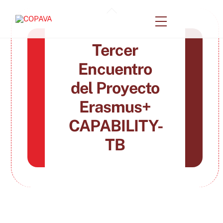
Skip
Back
to
Menu
To
content
Top
Tercer
Encuentro
del Proyecto
Erasmus+
CAPABILITY-
TB