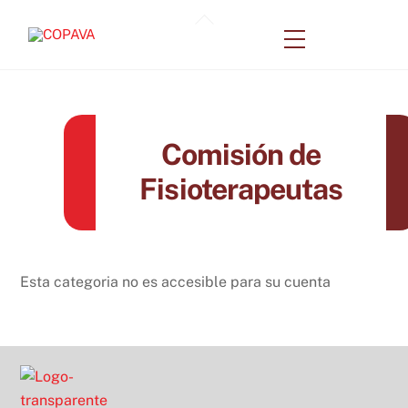
Skip
Back
to
Menu
To
content
Top
Comisión de
Fisioterapeutas
Esta categoria no es accesible para su cuenta