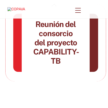
Skip
Back
to
Menu
To
content
Top
Reunión del
consorcio
del proyecto
CAPABILITY-
TB